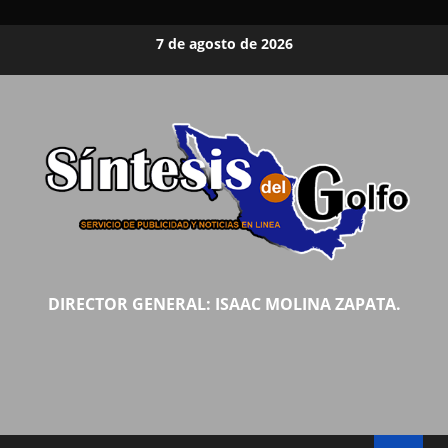
Saltar
7 de agosto de 2026
al
contenido
DIRECTOR GENERAL: ISAAC MOLINA ZAPATA.