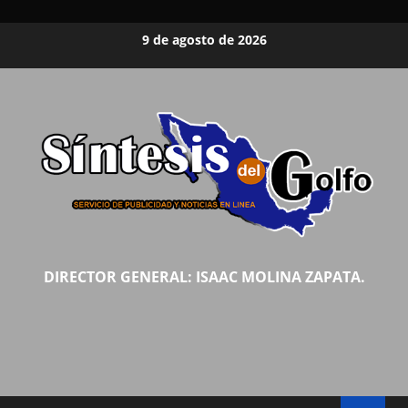
Saltar
9 de agosto de 2026
al
contenido
DIRECTOR GENERAL: ISAAC MOLINA ZAPATA.