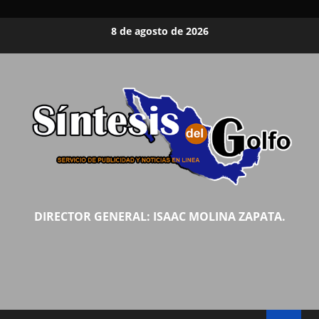
Saltar
8 de agosto de 2026
al
contenido
DIRECTOR GENERAL: ISAAC MOLINA ZAPATA.