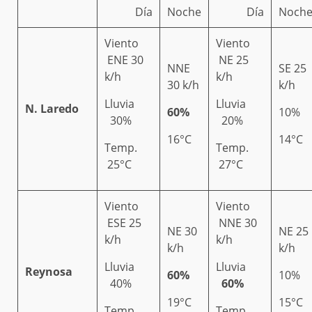
Día
Noche
Día
Noch
Viento
Viento
ENE 30
NE 25
NNE
SE 25
k/h
k/h
30 k/h
k/h
Lluvia
Lluvia
N. Laredo
60%
10%
30%
20%
16°C
14°C
Temp.
Temp.
25°C
27°C
Viento
Viento
ESE 25
NNE 30
NE 30
NE 25
k/h
k/h
k/h
k/h
Lluvia
Lluvia
Reynosa
60%
10%
40%
60%
19°C
15°C
Temp.
Temp.