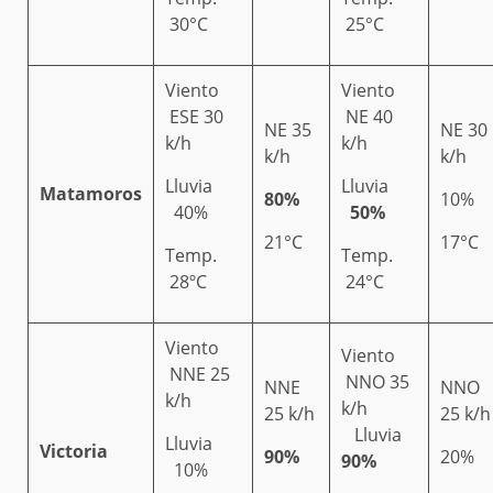
30°C
25°C
Viento
Viento
ESE 30
NE 40
NE 35
NE 30
k/h
k/h
k/h
k/h
Lluvia
Lluvia
Matamoros
80%
10%
40%
50%
21°C
17°C
Temp.
Temp.
28ºC
24°C
Viento
Viento
NNE 25
NNO 35
NNE
NNO
k/h
k/h
25 k/h
25 k/h
Lluvia
Lluvia
Victoria
90%
20%
90%
10%