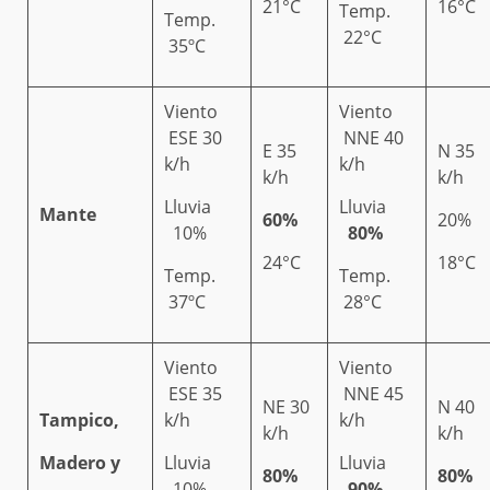
21°C
16°C
Temp.
Temp.
22°C
35ºC
Viento
Viento
ESE 30
NNE 40
E 35
N 35
k/h
k/h
k/h
k/h
Lluvia
Lluvia
Mante
60%
20%
10%
80%
24°C
18°C
Temp.
Temp.
37ºC
28°C
Viento
Viento
ESE 35
NNE 45
NE 30
N 40
Tampico,
k/h
k/h
k/h
k/h
Madero y
Lluvia
Lluvia
80%
80%
10%
90%