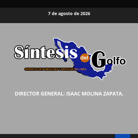
Saltar
7 de agosto de 2026
al
contenido
DIRECTOR GENERAL: ISAAC MOLINA ZAPATA.