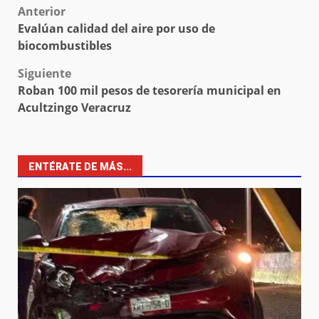
Post
Anterior
Evalúan calidad del aire por uso de
navigation
biocombustibles
Siguiente
Roban 100 mil pesos de tesorería municipal en
Acultzingo Veracruz
ENTÉRATE DE MÁS...