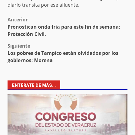
diario transita por ese afluente.
Post
Anterior
Pronostican onda fría para este fin de semana:
navigation
Protección Civil.
Siguiente
Los pobres de Tampico están olvidados por los
gobiernos: Morena
ENTÉRATE DE MÁS...