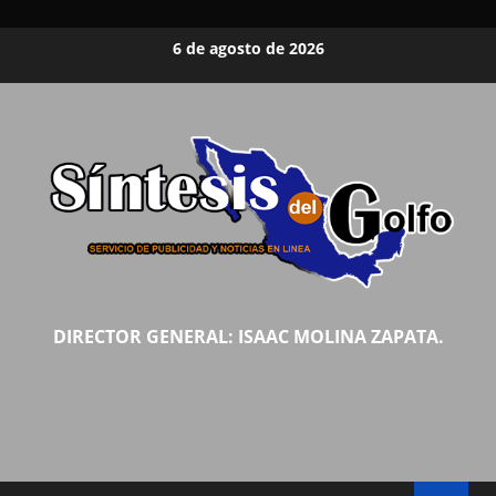
Saltar
6 de agosto de 2026
al
contenido
DIRECTOR GENERAL: ISAAC MOLINA ZAPATA.