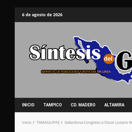
Saltar
6 de agosto de 2026
al
contenido
INICIO
TAMPICO
CD. MADERO
ALTAMIRA
Inicio
TAMAULIPAS
Galardona Congreso a Oscar Lozano Mo