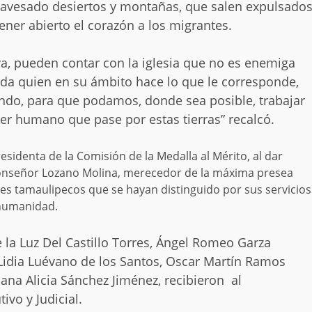
ravesado desiertos y montañas, que salen expulsado
tener abierto el corazón a los migrantes.
tiva, pueden contar con la iglesia que no es enemiga
cada quien en su ámbito hace lo que le corresponde,
do, para que podamos, donde sea posible, trabajar
ser humano que pase por estas tierras” recalcó.
residenta de la Comisión de la Medalla al Mérito, al dar
 Monseñor Lozano Molina, merecedor de la máxima presea
es tamaulipecos que se hayan distinguido por sus servicios
 humanidad.
la Luz Del Castillo Torres, Ángel Romeo Garza
 Lidia Luévano de los Santos, Oscar Martín Ramos
ana Alicia Sánchez Jiménez, recibieron al
ivo y Judicial.