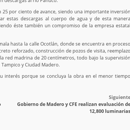
n descargas al río Pánuco.
n 25 por ciento de avance, siendo una importante inversió
car estas descargas al cuerpo de agua y de esta maner
siendo éste también un compromiso de la empresa estata
mala hasta la calle Ocotlán, donde se encuentra en proces
creto reforzado, construcción de pozos de visita, reemplaz
 la red madrina de 20 centímetros, todo bajo la supervisió
n Tampico y Ciudad Madero.
su interés porque se concluya la obra en el menor tiemp
Siguient
o
Gobierno de Madero y CFE realizan evaluación d
12,800 luminaria