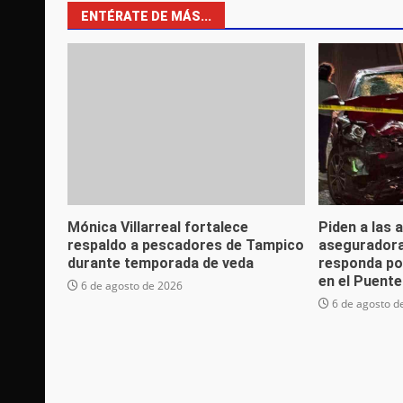
ENTÉRATE DE MÁS...
Mónica Villarreal fortalece
Piden a las 
respaldo a pescadores de Tampico
aseguradora
durante temporada de veda
responda po
en el Puent
6 de agosto de 2026
6 de agosto d