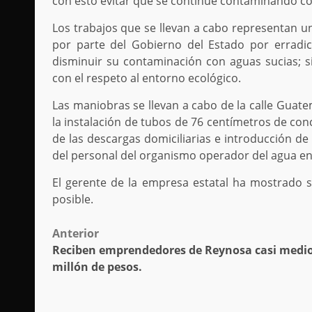
con esto evitar que se continúe contaminando co
Los trabajos que se llevan a cabo representan u
por parte del Gobierno del Estado por erradi
disminuir su contaminación con aguas sucias; 
con el respeto al entorno ecológico.
Las maniobras se llevan a cabo de la calle Guate
la instalación de tubos de 76 centímetros de con
de las descargas domiciliarias e introducción de
del personal del organismo operador del agua e
El gerente de la empresa estatal ha mostrado 
posible.
Post
Anterior
Reciben emprendedores de Reynosa casi medi
navigation
millón de pesos.