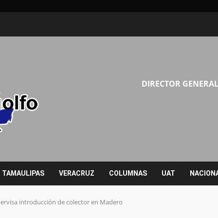
DIRECTOR GENERAL
TAMAULIPAS
VERACRUZ
COLUMNAS
UAT
NACION
visa introducción de colector en Madero