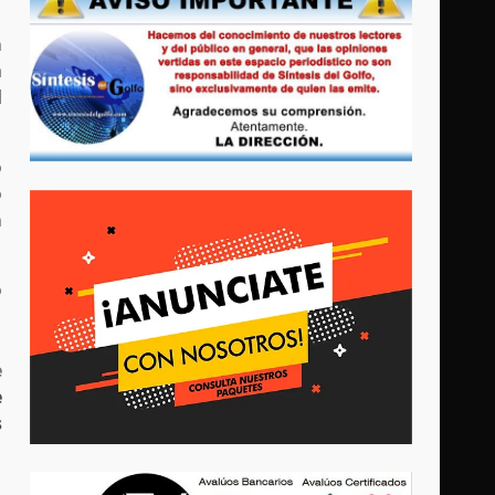
n
a
l
o
o
n
o
e
e
s