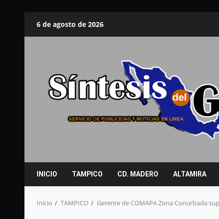
Saltar
6 de agosto de 2026
al
contenido
INICIO
TAMPICO
CD. MADERO
ALTAMIRA
Inicio
TAMPICO
Gerente de COMAPA Zona Conurbada super