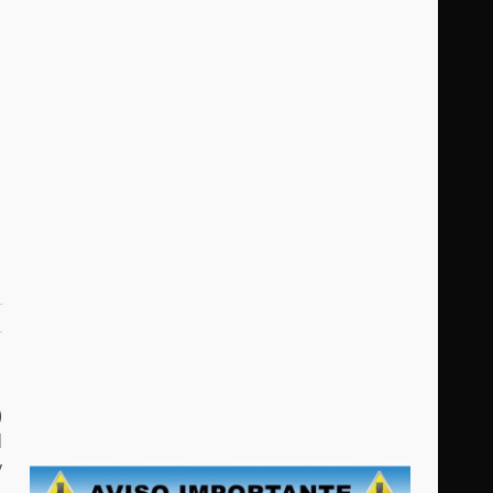
)
d
y