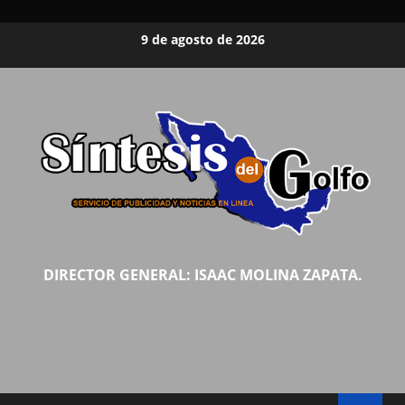
Saltar
9 de agosto de 2026
al
contenido
DIRECTOR GENERAL: ISAAC MOLINA ZAPATA.