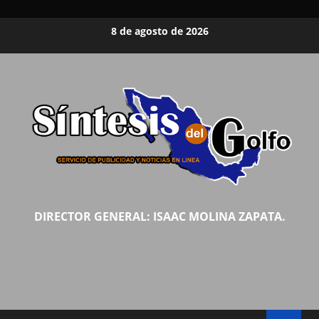
Saltar
8 de agosto de 2026
al
contenido
DIRECTOR GENERAL: ISAAC MOLINA ZAPATA.