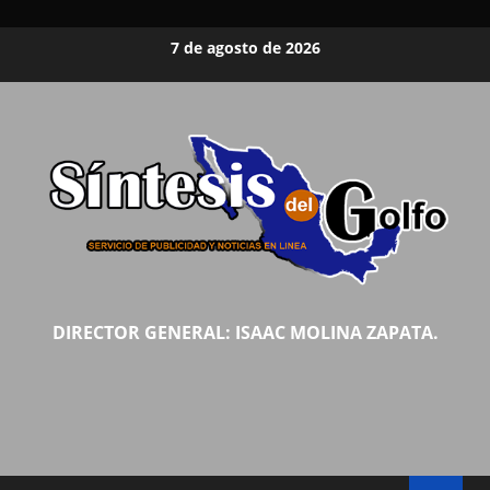
Saltar
7 de agosto de 2026
al
contenido
DIRECTOR GENERAL: ISAAC MOLINA ZAPATA.