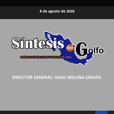
Saltar
8 de agosto de 2026
al
contenido
DIRECTOR GENERAL: ISAAC MOLINA ZAPATA.