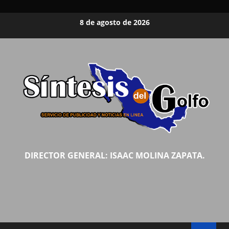
Saltar
8 de agosto de 2026
al
contenido
DIRECTOR GENERAL: ISAAC MOLINA ZAPATA.