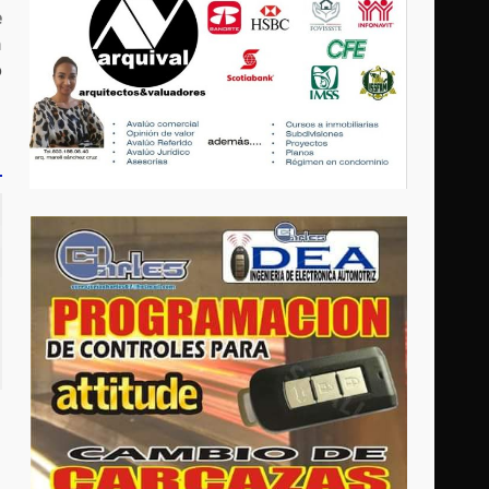
e
n
o