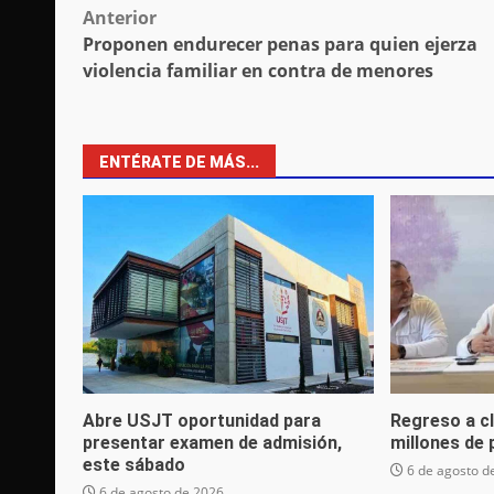
Post
Anterior
Proponen endurecer penas para quien ejerza
navigation
violencia familiar en contra de menores
ENTÉRATE DE MÁS...
Abre USJT oportunidad para
Regreso a c
presentar examen de admisión,
millones de
este sábado
6 de agosto d
6 de agosto de 2026