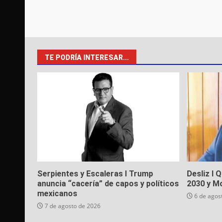
TE PODRÍA INTERESAR...
Serpientes y Escaleras I Trump
Desliz I 
anuncia “cacería” de capos y políticos
2030 y M
mexicanos
6 de agos
7 de agosto de 2026