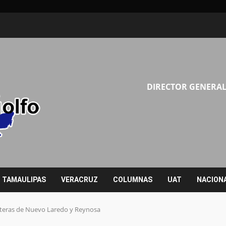
DIRECTOR GENERAL
TAMAULIPAS
VERACRUZ
COLUMNAS
UAT
NACION
eteras de Nuevo Laredo y Reynosa