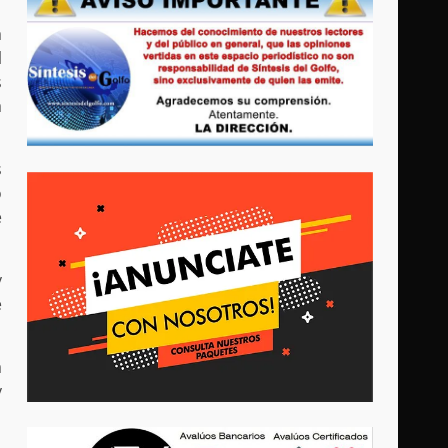
a
l
s
a
s
o
e
y
e
a
y