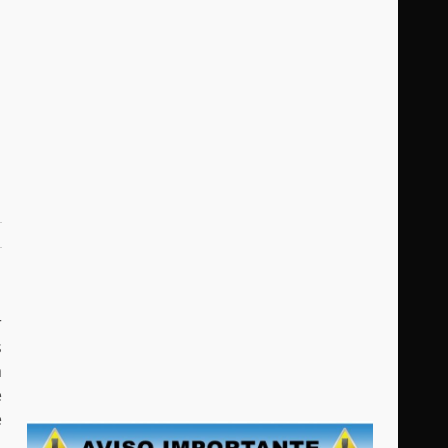
r
s
a
e
e