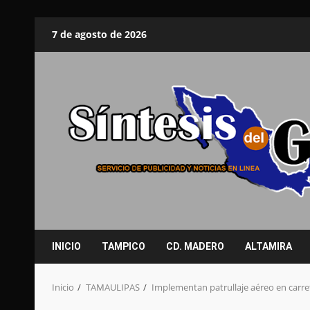
Saltar
7 de agosto de 2026
al
contenido
INICIO
TAMPICO
CD. MADERO
ALTAMIRA
Inicio
TAMAULIPAS
Implementan patrullaje aéreo en carr