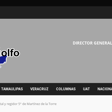
DIRECTOR GENERAL
TAMAULIPAS
VERACRUZ
COLUMNAS
UAT
NACION
l y regidor 5° de Martínez de la Torre