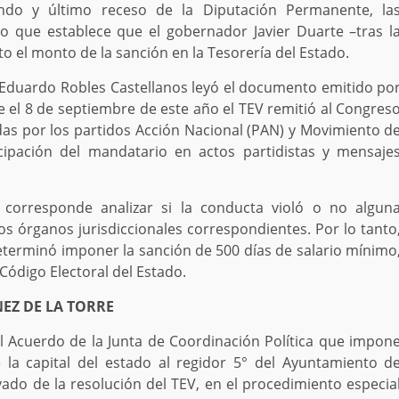
undo y último receso de la Diputación Permanente, la
do que establece que el gobernador Javier Duarte –tras l
to el monto de la sanción en la Tesorería del Estado.
n Eduardo Robles Castellanos leyó el documento emitido po
e el 8 de septiembre de este año el TEV remitió al Congres
das por los partidos Acción Nacional (PAN) y Movimiento d
cipación del mandatario en actos partidistas y mensaje
s corresponde analizar si la conducta violó o no algun
os órganos jurisdiccionales correspondientes. Por lo tanto
eterminó imponer la sanción de 500 días de salario mínimo
l Código Electoral del Estado.
EZ DE LA TORRE
 Acuerdo de la Junta de Coordinación Política que impon
la capital del estado al regidor 5° del Ayuntamiento d
vado de la resolución del TEV, en el procedimiento especia