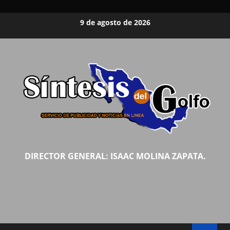
Saltar
9 de agosto de 2026
al
contenido
DIRECTOR GENERAL: ISAAC MOLINA ZAPATA.