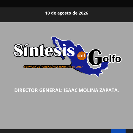
Saltar
10 de agosto de 2026
al
contenido
DIRECTOR GENERAL: ISAAC MOLINA ZAPATA.