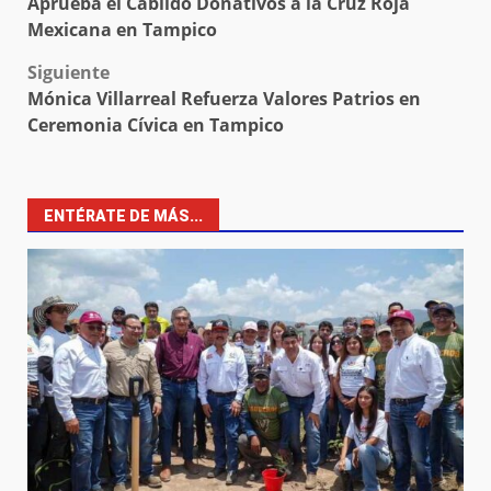
Aprueba el Cabildo Donativos a la Cruz Roja
navigation
Mexicana en Tampico
Siguiente
Mónica Villarreal Refuerza Valores Patrios en
Ceremonia Cívica en Tampico
ENTÉRATE DE MÁS...