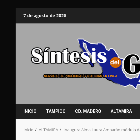
Saltar
7 de agosto de 2026
al
contenido
INICIO
TAMPICO
CD. MADERO
ALTAMIRA
Inicio
ALTAMIRA
Inaugura Alma Laura Amparán módulo de 