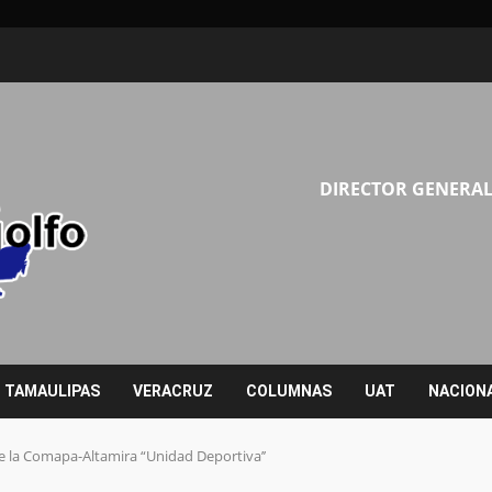
DIRECTOR GENERAL
TAMAULIPAS
VERACRUZ
COLUMNAS
UAT
NACION
la Comapa-Altamira “Unidad Deportiva’’