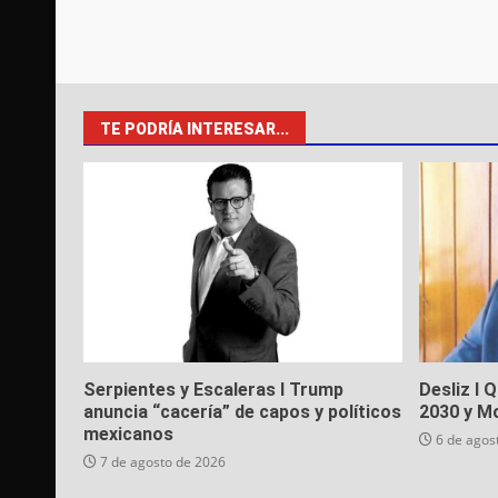
TE PODRÍA INTERESAR...
Serpientes y Escaleras I Trump
Desliz I 
anuncia “cacería” de capos y políticos
2030 y M
mexicanos
6 de agos
7 de agosto de 2026