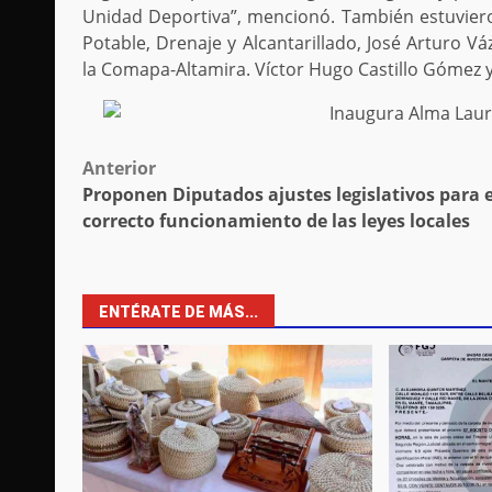
Unidad Deportiva”, mencionó. También estuviero
Potable, Drenaje y Alcantarillado, José Arturo V
la Comapa-Altamira. Víctor Hugo Castillo Gómez y
Post
Anterior
Proponen Diputados ajustes legislativos para e
navigation
correcto funcionamiento de las leyes locales
ENTÉRATE DE MÁS...