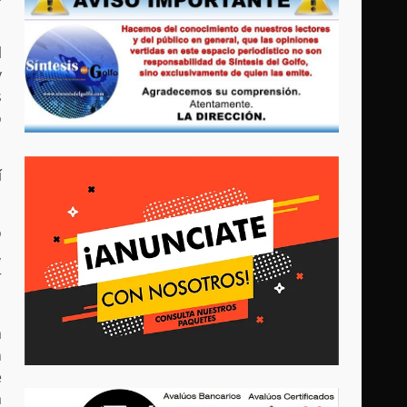
l
y
s
o
í
o
,
r
a
n
e
a