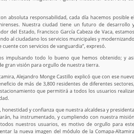
con absoluta responsabilidad, cada día hacemos posible e
amirenses. Nuestra ciudad tiene un futuro de desarrollo 
ador del Estado, Francisco García Cabeza de Vaca, estamo
ando al ciudadano los servicios municipales y modernizand
 cuente con servicios de vanguardia’’, expresó.
mos impulsando todo lo bueno que hemos obtenido; y as
e gran visión para orgullo de nuestra tierra.
tamira, Alejandro Monge Castillo explicó que con ese nuev
neficio de más de 3,800 residentes de diferentes sectores
tacionamiento que permitirá a todos los usuarios realiza
dad.
d, honestidad y confianza que nuestra alcaldesa y president
arán, ha instrumentado, y cumpliendo con nuestra misió
 todos nuestros usuarios, es motivo de orgullo para est
sentar la nueva imagen del módulo de la Comapa-Altamir