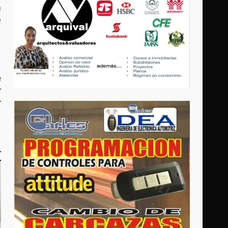
a
e
e
r
r