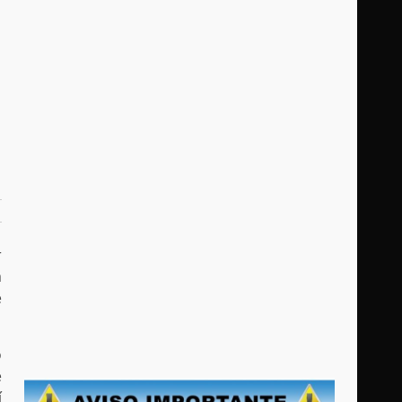
r
a
e
o
e
í