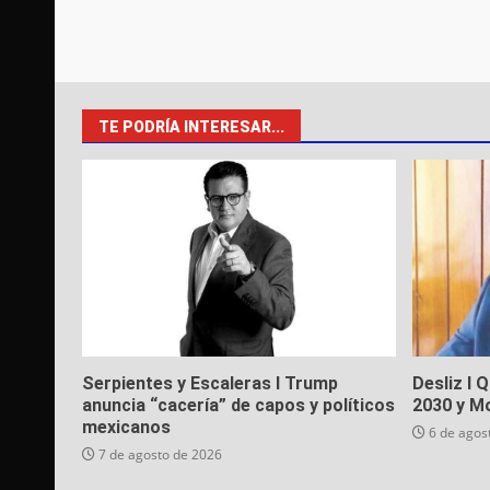
TE PODRÍA INTERESAR...
Serpientes y Escaleras I Trump
Desliz I 
anuncia “cacería” de capos y políticos
2030 y M
mexicanos
6 de agos
7 de agosto de 2026