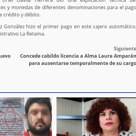
 Uriel Dávila Herrera dio una explicación técnica de
etes y monedas de diferentes denominaciones para el pag
 crédito y débito.
z González hizo el primer pago en este cajero automático
nistrativo La Retama.
Siguient
Nuevo
Concede cabildo licencia a Alma Laura Ampará
para ausentarse temporalmente de su carg