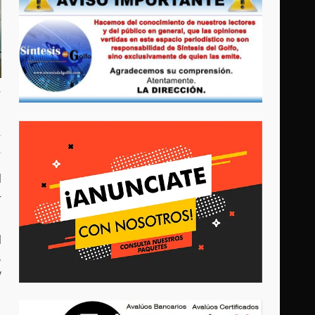
l
-
l
,
y