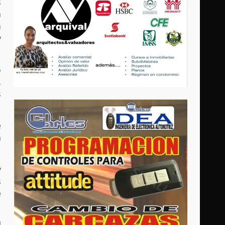
s
a
n
y
o
,
s
e
a
y
s
e