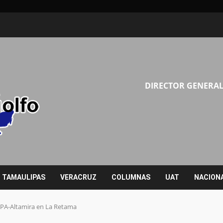
DIRECTOR GENERAL
TAMAULIPAS
VERACRUZ
COLUMNAS
UAT
NACION
PA-Altamira en La Retama