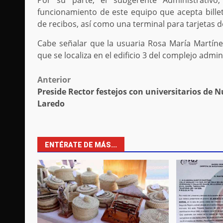
Por su parte, el subgerente Administrativo,
funcionamiento de este equipo que acepta bill
de recibos, así como una terminal para tarjetas de
Cabe señalar que la usuaria Rosa María Martíne
que se localiza en el edificio 3 del complejo admi
Post
Anterior
Preside Rector festejos con universitarios de 
navigation
Laredo
ENTÉRATE DE MÁS...