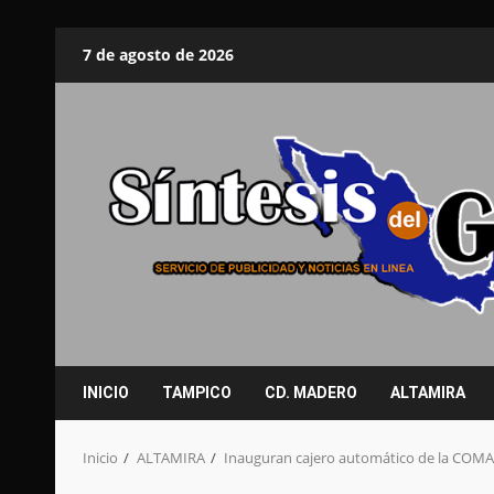
Saltar
7 de agosto de 2026
al
contenido
INICIO
TAMPICO
CD. MADERO
ALTAMIRA
Inicio
ALTAMIRA
Inauguran cajero automático de la COMA