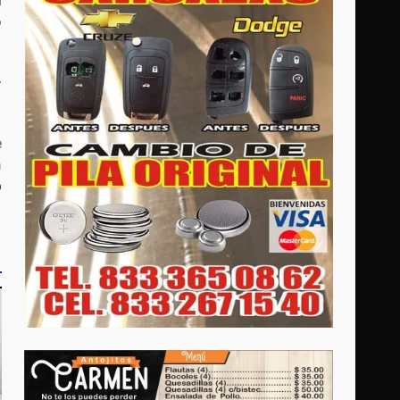
l
o
,
e
n
o