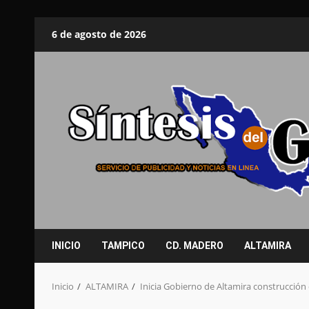
Saltar
6 de agosto de 2026
al
contenido
INICIO
TAMPICO
CD. MADERO
ALTAMIRA
Inicio
ALTAMIRA
Inicia Gobierno de Altamira construcción 