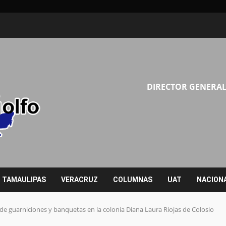
DIRECTOR GENERAL
TAMAULIPAS
VERACRUZ
COLUMNAS
UAT
NACION
de guarniciones y banquetas en la colonia Diana Laura Riojas de Colosio