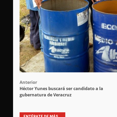
Post
Anterior
Héctor Yunes buscará ser candidato a la
navigation
gubernatura de Veracruz
ENTÉRATE DE MÁS...