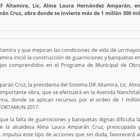
IF Altamira, Lic. Alma Laura Hernández Amparán, e
án Cruz, obra donde se invierte más de 1 millón 300 mi
ltamira y que mejoran las condiciones de vida de un mayo
amira inició la construcción de guarniciones y banquetas e
abajos comprendidos en el Programa de Municipal de Obr
arán Cruz, la presidenta del Sistema DIF Altamira, Lic. Alm
portante obra, que se efectuará en la Avenida Nanchital
nna, donde se aplican recursos por el orden de 1 milló
 FORTAMUN 2017.
e la falta de guarniciones y banquetas dignas dificulta l
ue la alcaldesa Alma Laura Amparán Cruz, preocupada 
 impulsa este tipo de acciones que sin duda, favorecerá a