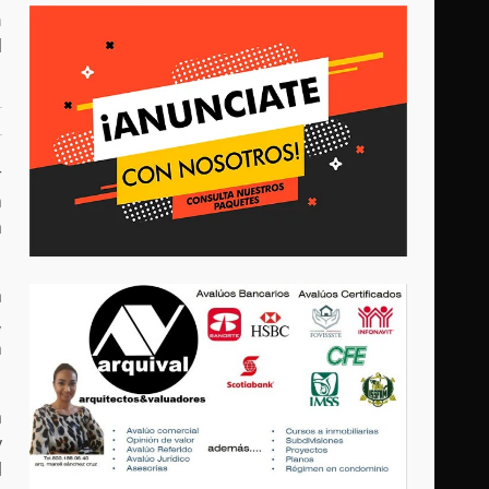
n
l
r
n
a
a
,
n
a
y
l