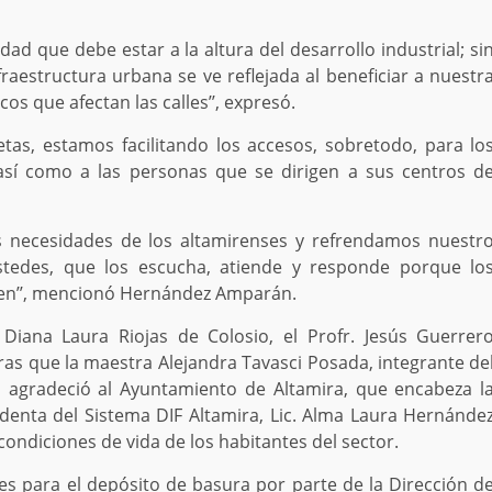
ad que debe estar a la altura del desarrollo industrial; si
aestructura urbana se ve reflejada al beneficiar a nuestr
os que afectan las calles’’, expresó.
as, estamos facilitando los accesos, sobretodo, para lo
 así como a las personas que se dirigen a sus centros d
 necesidades de los altamirenses y refrendamos nuestr
edes, que los escucha, atiende y responde porque lo
cen’’, mencionó Hernández Amparán.
 Diana Laura Riojas de Colosio, el Profr. Jesús Guerrer
as que la maestra Alejandra Tavasci Posada, integrante de
 agradeció al Ayuntamiento de Altamira, que encabeza l
denta del Sistema DIF Altamira, Lic. Alma Laura Hernánde
condiciones de vida de los habitantes del sector.
s para el depósito de basura por parte de la Dirección d