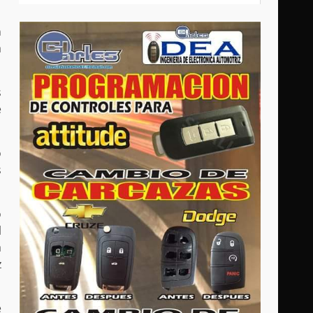
n
a
s
e
o
s
o
l
a
z
e