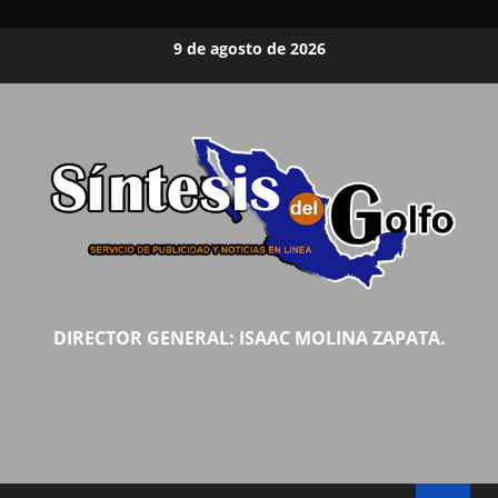
Saltar
9 de agosto de 2026
al
contenido
DIRECTOR GENERAL: ISAAC MOLINA ZAPATA.