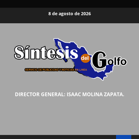
Saltar
8 de agosto de 2026
al
contenido
DIRECTOR GENERAL: ISAAC MOLINA ZAPATA.