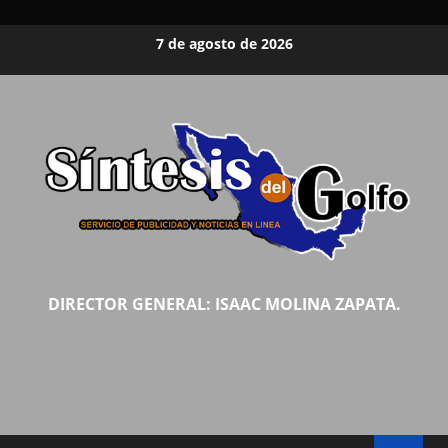
Saltar
7 de agosto de 2026
al
contenido
DIRECTOR GENERAL: ISAAC MOLINA ZAPATA.