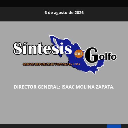
Saltar
6 de agosto de 2026
al
contenido
DIRECTOR GENERAL: ISAAC MOLINA ZAPATA.