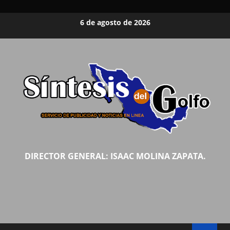
Saltar
6 de agosto de 2026
al
contenido
DIRECTOR GENERAL: ISAAC MOLINA ZAPATA.