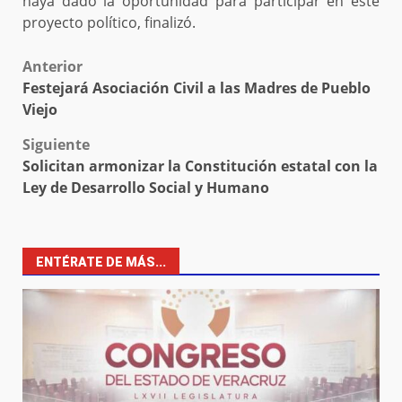
haya dado la oportunidad para participar en este
proyecto político, finalizó.
Post
Anterior
Festejará Asociación Civil a las Madres de Pueblo
navigation
Viejo
Siguiente
Solicitan armonizar la Constitución estatal con la
Ley de Desarrollo Social y Humano
ENTÉRATE DE MÁS...