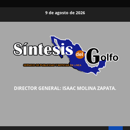
Saltar
9 de agosto de 2026
al
contenido
DIRECTOR GENERAL: ISAAC MOLINA ZAPATA.