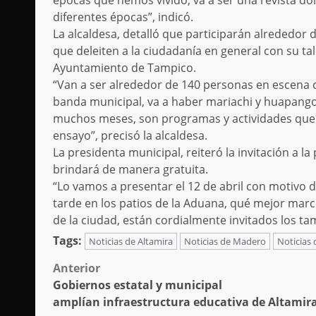
épocas que hemos vivido; va a ser una revista dond
diferentes épocas”, indicó.
La alcaldesa, detalló que participarán alrededor 
que deleiten a la ciudadanía en general con su ta
Ayuntamiento de Tampico.
“Van a ser alrededor de 140 personas en escena co
banda municipal, va a haber mariachi y huapang
muchos meses, son programas y actividades que
ensayo”, precisó la alcaldesa.
La presidenta municipal, reiteró la invitación a l
brindará de manera gratuita.
“Lo vamos a presentar el 12 de abril con motivo de
tarde en los patios de la Aduana, qué mejor marco
de la ciudad, están cordialmente invitados los tam
Tags:
Noticias de Altamira
Noticias de Madero
Noticias
Post
Anterior
Gobiernos estatal y municipal
navigation
amplían infraestructura educativa de Altamir