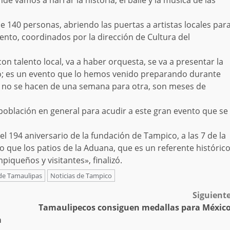
e vamos a narrar la historia, el baile y la música de las
de 140 personas, abriendo las puertas a artistas locales par
lento, coordinados por la dirección de Cultura del
n talento local, va a haber orquesta, se va a presentar la
o; es un evento que lo hemos venido preparando durante
 no se hacen de una semana para otra, son meses de
a población en general para acudir a este gran evento que se
l 194 aniversario de la fundación de Tampico, a las 7 de la
 que los patios de la Aduana, que es un referente históric
piqueños y visitantes», finalizó.
 de Tamaulipas
Noticias de Tampico
Siguient
Tamaulipecos consiguen medallas para Méxic
a