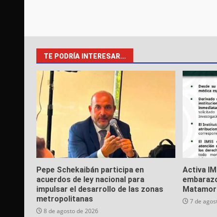
TE PODRÍA INTERESAR...
Pepe Schekaibán participa en
Activa I
acuerdos de ley nacional para
embarazo
impulsar el desarrollo de las zonas
Matamor
metropolitanas
7 de agos
8 de agosto de 2026