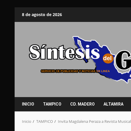
Saltar
8 de agosto de 2026
al
contenido
INICIO
TAMPICO
CD. MADERO
ALTAMIRA
Inicio
TAMPICO
Invita Magdalena Peraza a Revista Musica