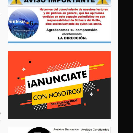
a
o
e
o