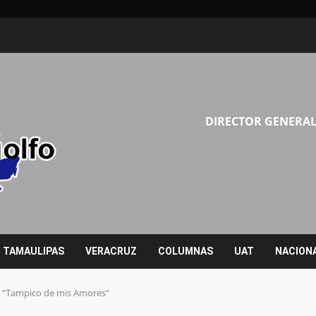
DIRECTOR GENERAL
TAMAULIPAS
VERACRUZ
COLUMNAS
UAT
NACION
l “Tampico de mis Amores”