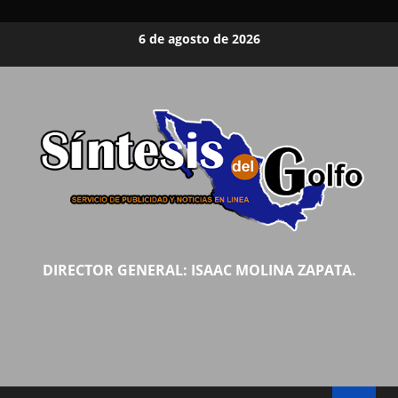
Saltar
6 de agosto de 2026
al
contenido
DIRECTOR GENERAL: ISAAC MOLINA ZAPATA.