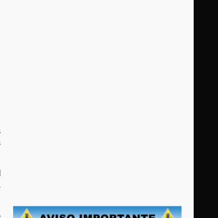
s
s
l
,
o