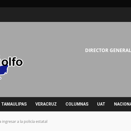
DIRECTOR GENERAL
TAMAULIPAS
VERACRUZ
COLUMNAS
UAT
NACION
 ingresar a la policía estatal