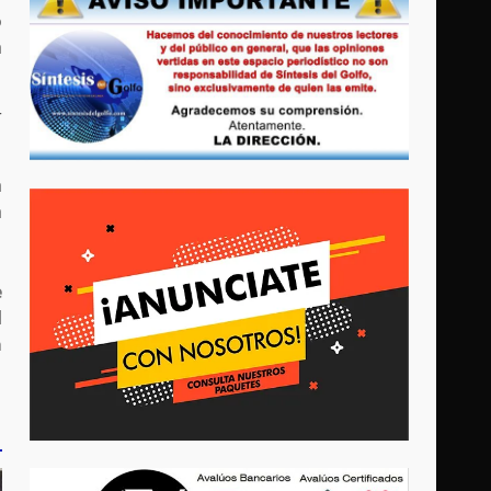
o
a
r
a
a
e
l
a