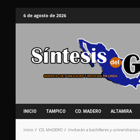
Saltar
6 de agosto de 2026
al
contenido
INICIO
TAMPICO
CD. MADERO
ALTAMIRA
Inicio
CD. MADERO
Invitarán a bachilleres y universitarios a