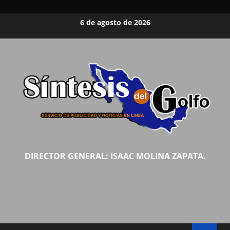
Saltar
6 de agosto de 2026
al
contenido
DIRECTOR GENERAL: ISAAC MOLINA ZAPATA.