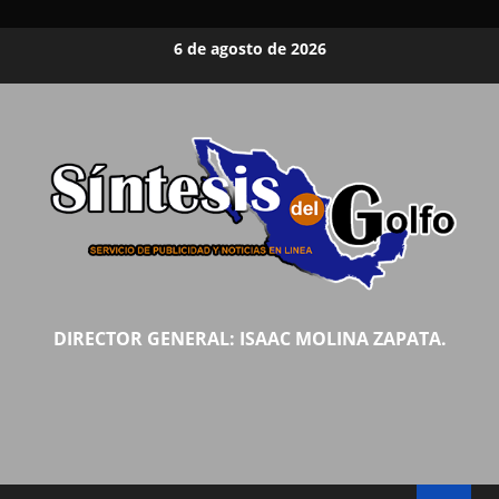
Saltar
6 de agosto de 2026
al
contenido
DIRECTOR GENERAL: ISAAC MOLINA ZAPATA.