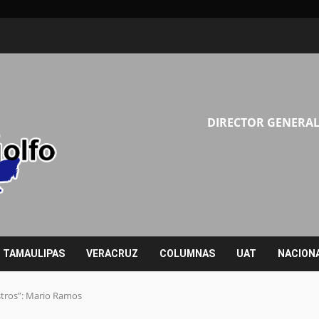
DIRECTOR GENERAL
TAMAULIPAS
VERACRUZ
COLUMNAS
UAT
NACION
stros”: Mario Ramos