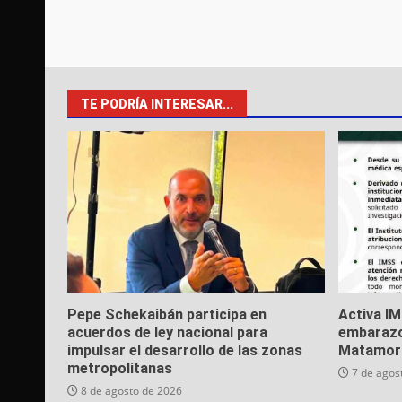
TE PODRÍA INTERESAR...
Pepe Schekaibán participa en
Activa I
acuerdos de ley nacional para
embarazo
impulsar el desarrollo de las zonas
Matamor
metropolitanas
7 de agos
8 de agosto de 2026