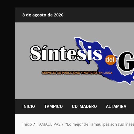
Saltar
8 de agosto de 2026
al
contenido
INICIO
TAMPICO
CD. MADERO
ALTAMIRA
Inicio
TAMAULIPAS
“Lo mejor de Tamaulipas son sus mae