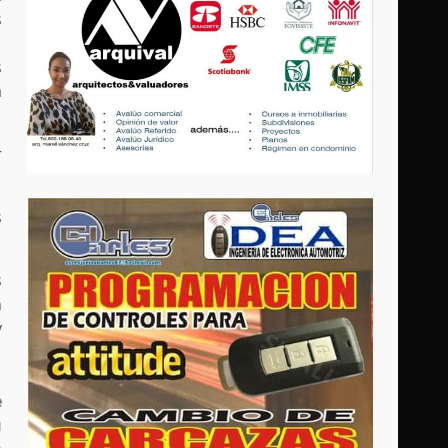
s
s
a
r
s
s
n
y
e
u