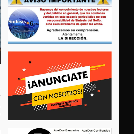
a
n
l