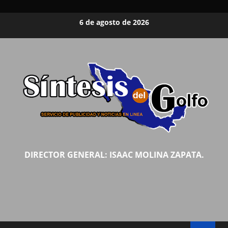
Saltar
6 de agosto de 2026
al
contenido
DIRECTOR GENERAL: ISAAC MOLINA ZAPATA.