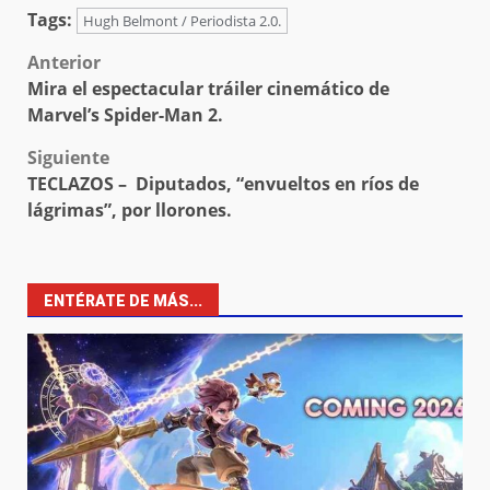
Tags:
Hugh Belmont / Periodista 2.0.
Post
Anterior
Mira el espectacular tráiler cinemático de
navigation
Marvel’s Spider-Man 2.
Siguiente
TECLAZOS – Diputados, “envueltos en ríos de
lágrimas”, por llorones.
ENTÉRATE DE MÁS...