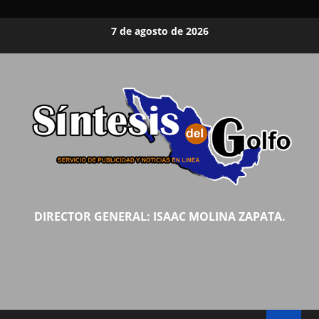
Saltar
7 de agosto de 2026
al
contenido
DIRECTOR GENERAL: ISAAC MOLINA ZAPATA.