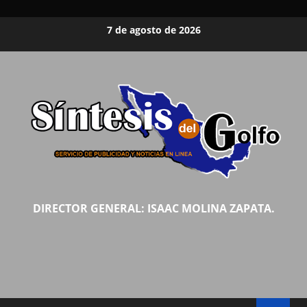
Saltar
7 de agosto de 2026
al
contenido
DIRECTOR GENERAL: ISAAC MOLINA ZAPATA.