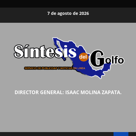
Saltar
7 de agosto de 2026
al
contenido
DIRECTOR GENERAL: ISAAC MOLINA ZAPATA.