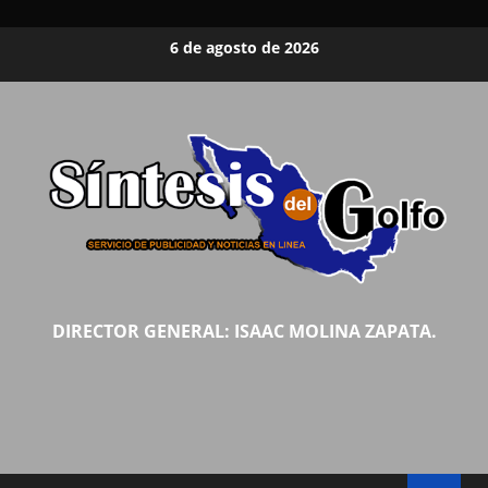
Saltar
6 de agosto de 2026
al
contenido
DIRECTOR GENERAL: ISAAC MOLINA ZAPATA.