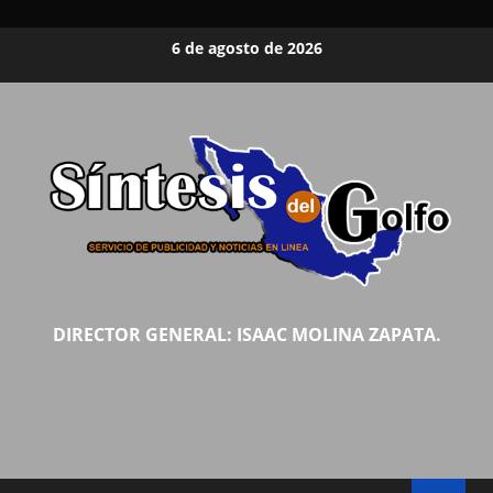
Saltar
6 de agosto de 2026
al
contenido
DIRECTOR GENERAL: ISAAC MOLINA ZAPATA.