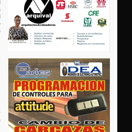
l
a
l
e
a
r
n