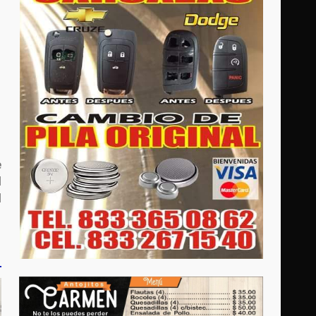
e
l
l