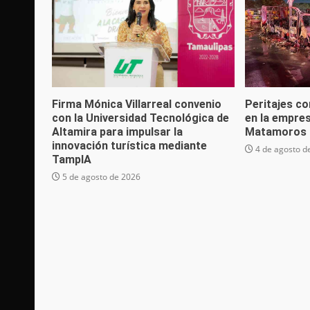
Firma Mónica Villarreal convenio
Peritajes co
con la Universidad Tecnológica de
en la empre
Altamira para impulsar la
Matamoros 
innovación turística mediante
4 de agosto d
TampIA
5 de agosto de 2026