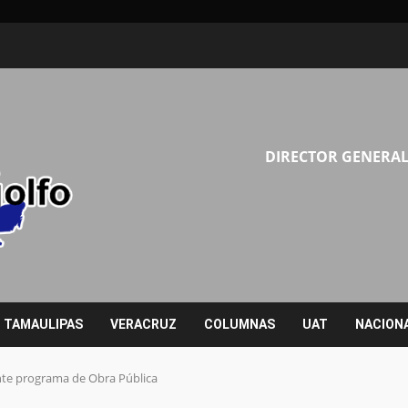
DIRECTOR GENERAL
TAMAULIPAS
VERACRUZ
COLUMNAS
UAT
NACION
nte programa de Obra Pública