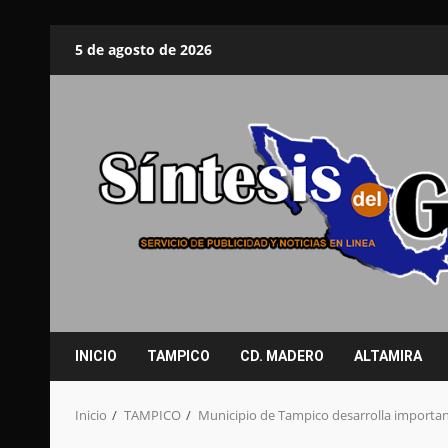
Saltar
5 de agosto de 2026
al
contenido
INICIO
TAMPICO
CD. MADERO
ALTAMIRA
Inicio
TAMPICO
Municipio de Tampico desarrolla importa