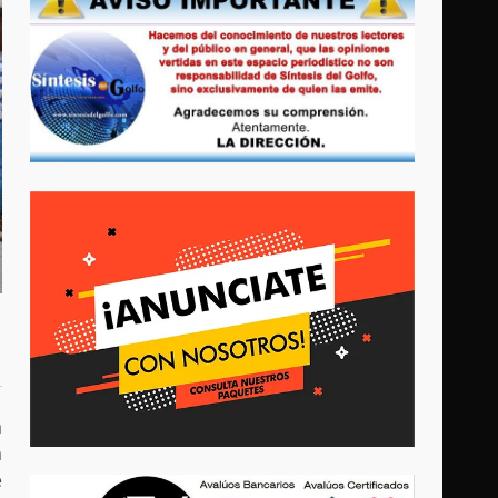
a
a
e