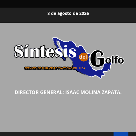
Saltar
8 de agosto de 2026
al
contenido
DIRECTOR GENERAL: ISAAC MOLINA ZAPATA.