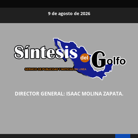
Saltar
9 de agosto de 2026
al
contenido
DIRECTOR GENERAL: ISAAC MOLINA ZAPATA.