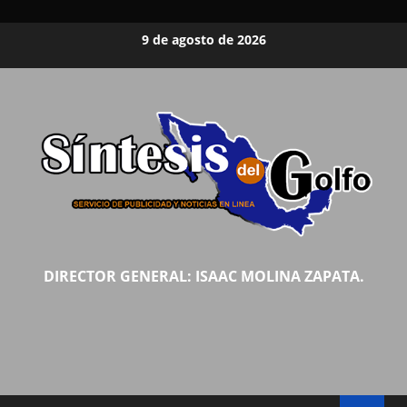
Saltar
9 de agosto de 2026
al
contenido
DIRECTOR GENERAL: ISAAC MOLINA ZAPATA.