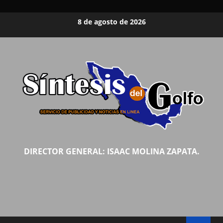
Saltar
8 de agosto de 2026
al
contenido
DIRECTOR GENERAL: ISAAC MOLINA ZAPATA.