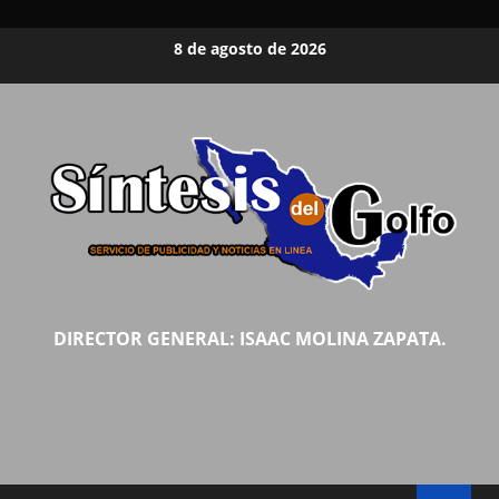
Saltar
8 de agosto de 2026
al
contenido
DIRECTOR GENERAL: ISAAC MOLINA ZAPATA.