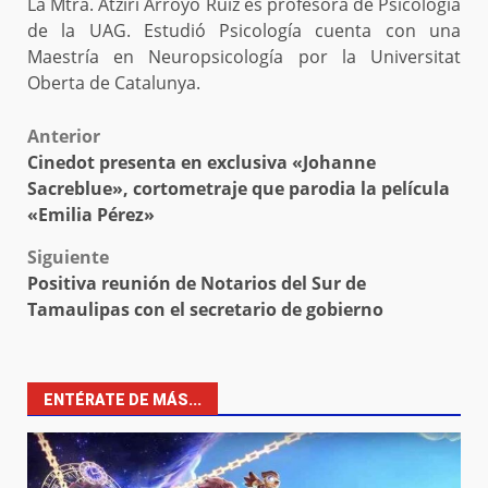
La Mtra. Atziri Arroyo Ruiz es profesora de Psicología
de la UAG. Estudió Psicología cuenta con una
Maestría en Neuropsicología por la Universitat
Oberta de Catalunya.
Post
Anterior
Cinedot presenta en exclusiva «Johanne
navigation
Sacreblue», cortometraje que parodia la película
«Emilia Pérez»
Siguiente
Positiva reunión de Notarios del Sur de
Tamaulipas con el secretario de gobierno
ENTÉRATE DE MÁS...