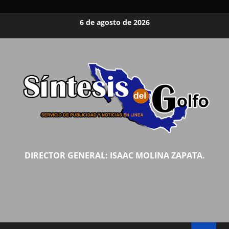
Saltar
6 de agosto de 2026
al
contenido
DIRECTOR GENERAL: ISAAC MOLINA ZAPATA.