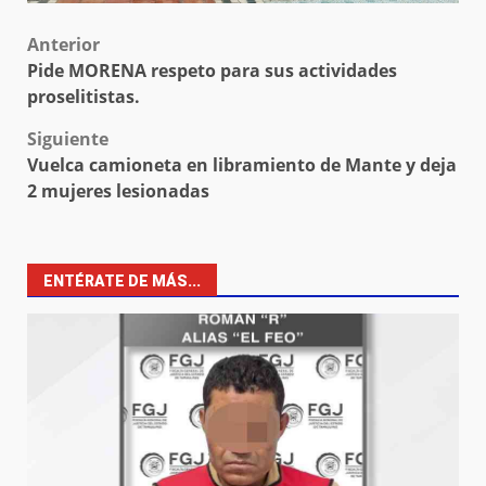
Post
Anterior
Pide MORENA respeto para sus actividades
navigation
proselitistas.
Siguiente
Vuelca camioneta en libramiento de Mante y deja
2 mujeres lesionadas
ENTÉRATE DE MÁS...