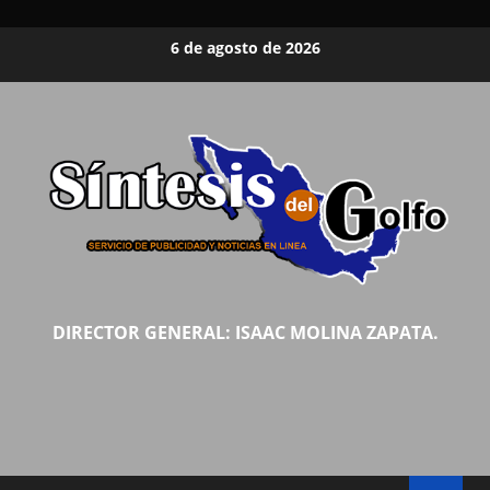
Saltar
6 de agosto de 2026
al
contenido
DIRECTOR GENERAL: ISAAC MOLINA ZAPATA.