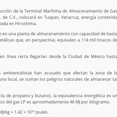
rucción de la Terminal Marítima de Almacenamiento de Ga
. de C.V., colocará en Tuxpan, Veracruz, energía contenid
izada en Hiroshima.
te en una planta de almacenamiento con capacidad de hast
etálicas que, en perspectiva, equivalen a 114 mil tinacos d
en línea recta llegarían desde la Ciudad de México hast
ambientalistas han acusado que afectan la zona de l
auna local, se suman los peligros naturales de almacenar ta
la de propano y butano), la equivalencia energética es u
ífico del gas LP es aproximadamente 46 MJ por kilogramo.
MJ/kg ≈ 1.42 × 10¹⁵ Joules.