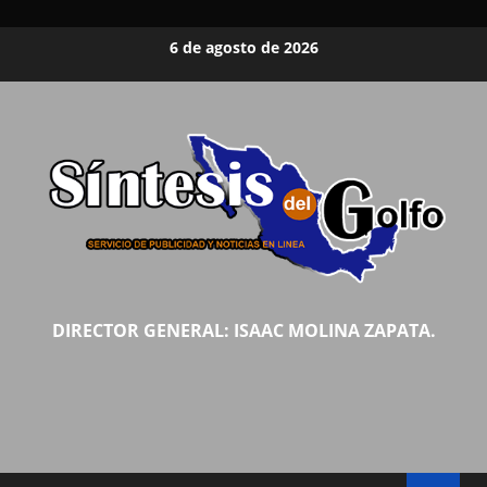
Saltar
6 de agosto de 2026
al
contenido
DIRECTOR GENERAL: ISAAC MOLINA ZAPATA.