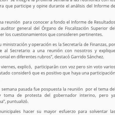
ra que participe y opine durante el análisis del Informe d
a reunión para conocer a fondo el Informe de Resultado
uditor general del Órgano de Fiscalización Superior de
acer los cuestionamientos que consideren pertinentes.
u ministración y operación es la Secretaría de Finanzas, po
e al Secretario a una reunión con nosotros y expliqu
nial en diferentes rubros”, destacó Garrido Sánchez.
 viernes, explicó, participarán con voz pero sin voto vario
putado consideró que es positivo que haya una participació
.
a semana pasada fue pospuesta la reunión por el tema de
y toma de protesta del gobernador interino, pero y
”, puntualizó.
unicipales hacer su mayor esfuerzo para solventar la