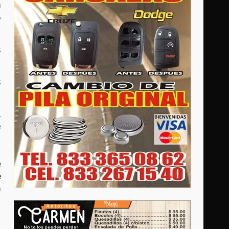
u
o
s
s
,
e
e
e
a