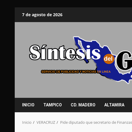
Saltar
7 de agosto de 2026
al
contenido
INICIO
TAMPICO
CD. MADERO
ALTAMIRA
Inicio
VERACRUZ
Pide diputado que secretario de Finanzas 