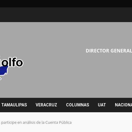
DIRECTOR GENERAL
TAMAULIPAS
VERACRUZ
COLUMNAS
UAT
NACION
participe en análisis de la Cuenta Pública