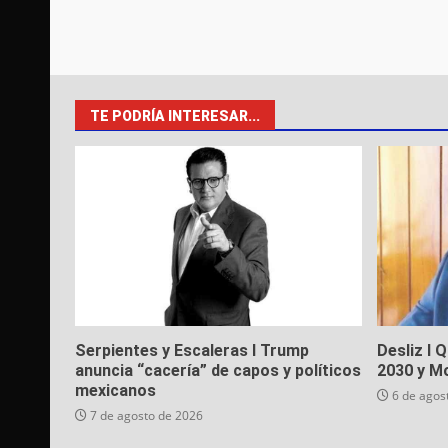
TE PODRÍA INTERESAR...
Serpientes y Escaleras I Trump
Desliz I 
anuncia “cacería” de capos y políticos
2030 y M
mexicanos
6 de agos
7 de agosto de 2026