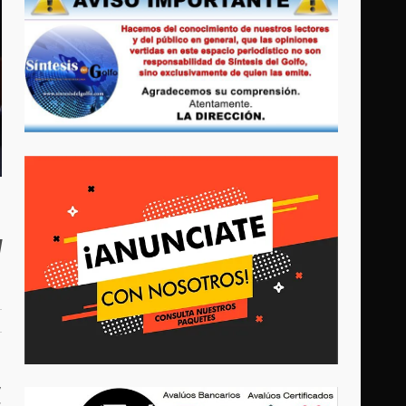
l
,
s