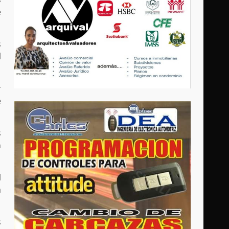
e
s
l
r
e
s
n
l
a
s