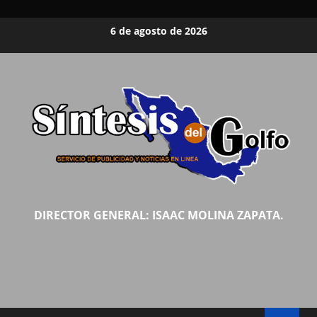
Saltar
6 de agosto de 2026
al
contenido
DIRECTOR GENERAL: ISAAC MOLINA ZAPATA.