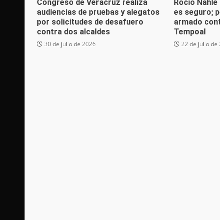
Congreso de Veracruz realiza
Rocío Nahle
audiencias de pruebas y alegatos
es seguro; p
por solicitudes de desafuero
armado cont
contra dos alcaldes
Tempoal
30 de julio de 2026
22 de julio de