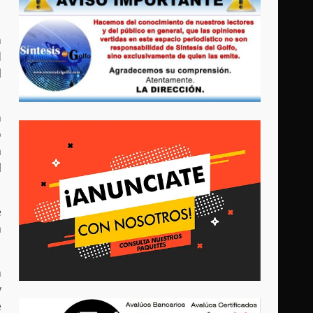
n
d
l
n
o
a
l
e
a
n
y
e