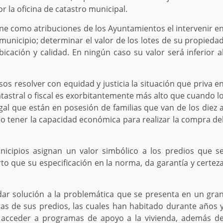
r la oficina de catastro municipal.
pone como atribuciones de los Ayuntamientos el intervenir e
l municipio; determinar el valor de los lotes de su propieda
cación y calidad. En ningún caso su valor será inferior a
os resolver con equidad y justicia la situación que priva e
atastral o fiscal es exorbitantemente más alto que cuando l
gal que están en posesión de familias que van de los diez 
o tener la capacidad económica para realizar la compra de
icipios asignan un valor simbólico a los predios que s
to que su especificación en la norma, da garantía y certez
ar solución a la problemática que se presenta en un gra
as de sus predios, las cuales han habitado durante años 
e acceder a programas de apoyo a la vivienda, además d