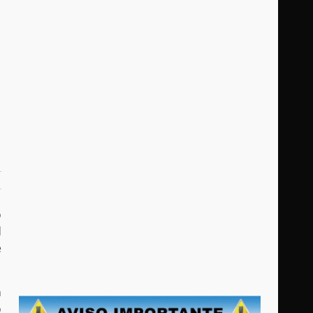
o
d
e
n
o