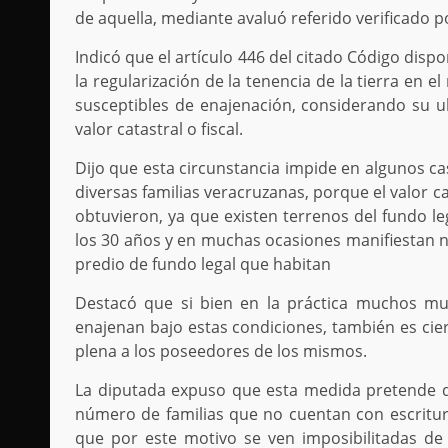
de aquella, mediante avaluó referido verificado po
Indicó que el artículo 446 del citado Código dis
la regularización de la tenencia de la tierra en e
susceptibles de enajenación, considerando su ubi
valor catastral o fiscal.
Dijo que esta circunstancia impide en algunos cas
diversas familias veracruzanas, porque el valor c
obtuvieron, ya que existen terrenos del fundo le
los 30 años y en muchas ocasiones manifiestan n
predio de fundo legal que habitan
Destacó que si bien en la práctica muchos mun
enajenan bajo estas condiciones, también es cier
plena a los poseedores de los mismos.
La diputada expuso que esta medida pretende d
número de familias que no cuentan con escritur
que por este motivo se ven imposibilitadas d