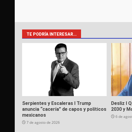
TE PODRÍA INTERESAR...
Serpientes y Escaleras I Trump
Desliz I 
anuncia “cacería” de capos y políticos
2030 y M
mexicanos
6 de agos
7 de agosto de 2026