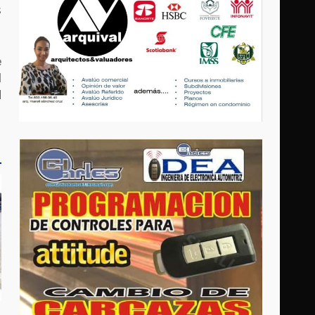
s
e
l
d