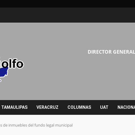
DIRECTOR GENERAL
TAMAULIPAS
VERACRUZ
COLUMNAS
UAT
NACION
es de inmuebles del fundo legal municipal