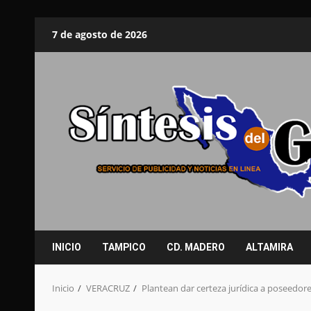
Saltar
7 de agosto de 2026
al
contenido
INICIO
TAMPICO
CD. MADERO
ALTAMIRA
Inicio
VERACRUZ
Plantean dar certeza jurídica a poseedor